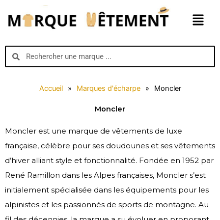
Aller
Menu
au
contenu
Search
Search
Accueil
»
Marques d'écharpe
»
Moncler
Moncler
Moncler est une marque de vêtements de luxe
française, célèbre pour ses doudounes et ses vêtements
d’hiver alliant style et fonctionnalité. Fondée en 1952 par
René Ramillon dans les Alpes françaises, Moncler s’est
initialement spécialisée dans les équipements pour les
alpinistes et les passionnés de sports de montagne. Au
fil des décennies, la marque a su évoluer en proposant