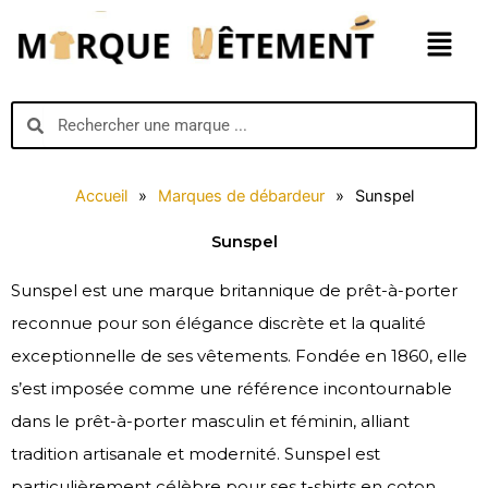
Aller
Menu
au
contenu
Search
Search
Accueil
»
Marques de débardeur
»
Sunspel
Sunspel
Sunspel est une marque britannique de prêt-à-porter
reconnue pour son élégance discrète et la qualité
exceptionnelle de ses vêtements. Fondée en 1860, elle
s’est imposée comme une référence incontournable
dans le prêt-à-porter masculin et féminin, alliant
tradition artisanale et modernité. Sunspel est
particulièrement célèbre pour ses t-shirts en coton