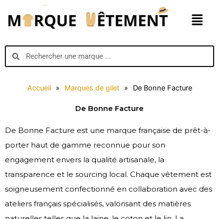
Aller
Menu
au
contenu
Search
Search
Accueil
»
Marques de gilet
»
De Bonne Facture
De Bonne Facture
De Bonne Facture est une marque française de prêt-à-
porter haut de gamme reconnue pour son
engagement envers la qualité artisanale, la
transparence et le sourcing local. Chaque vêtement est
soigneusement confectionné en collaboration avec des
ateliers français spécialisés, valorisant des matières
naturelles telles que la laine, le coton et le lin. La