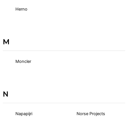
Herno
M
Moncler
N
Napapijri
Norse Projects