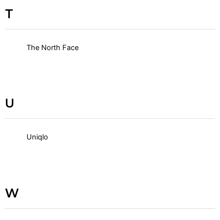
T
The North Face
U
Uniqlo
W