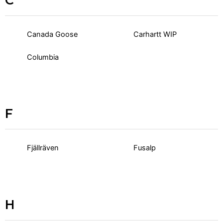
Canada Goose
Carhartt WIP
Columbia
F
Fjällräven
Fusalp
H