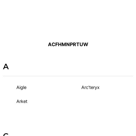
A
C
F
H
M
N
P
R
T
U
W
A
Aigle
Arc'teryx
Arket
C