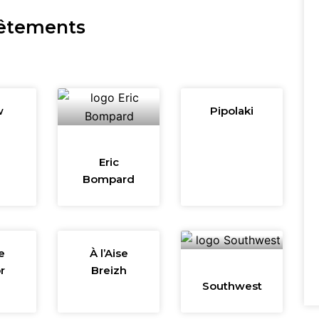
vêtements
w
Pipolaki
e
Eric
Bompard
e
À l’Aise
r
Breizh
Southwest