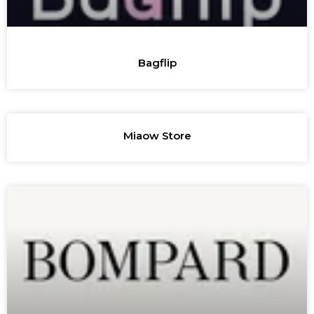
Bagflip
Miaow Store