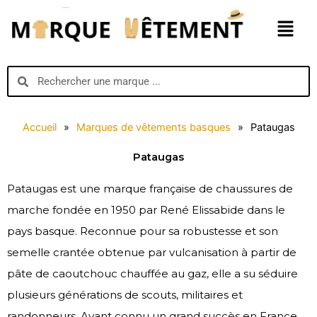
Aller
Menu
au
contenu
Search
Search
Accueil
»
Marques de vêtements basques
»
Pataugas
Pataugas
Pataugas est une marque française de chaussures de
marche fondée en 1950 par René Elissabide dans le
pays basque. Reconnue pour sa robustesse et son
semelle crantée obtenue par vulcanisation à partir de
pâte de caoutchouc chauffée au gaz, elle a su séduire
plusieurs générations de scouts, militaires et
randonneurs. Ayant connu un grand succès en France