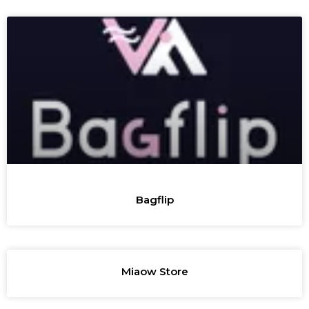
Bagflip
Miaow Store