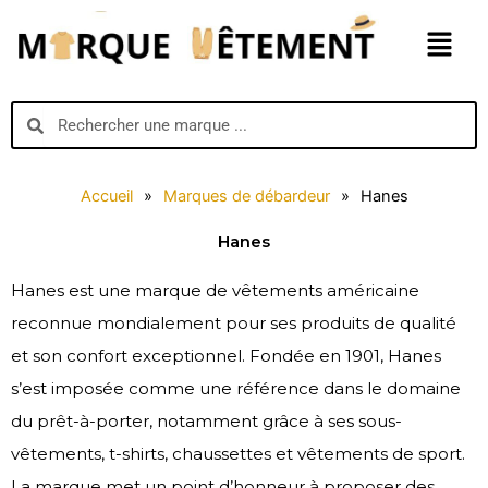
Aller
Menu
au
contenu
Search
Search
Accueil
»
Marques de débardeur
»
Hanes
Hanes
Hanes est une marque de vêtements américaine
reconnue mondialement pour ses produits de qualité
et son confort exceptionnel. Fondée en 1901, Hanes
s’est imposée comme une référence dans le domaine
du prêt-à-porter, notamment grâce à ses sous-
vêtements, t-shirts, chaussettes et vêtements de sport.
La marque met un point d’honneur à proposer des