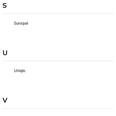
S
Sunspel
U
Uniqlo
V