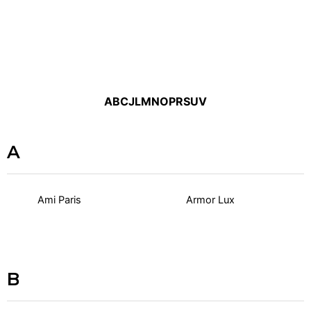
A
B
C
J
L
M
N
O
P
R
S
U
V
A
Ami Paris
Armor Lux
B