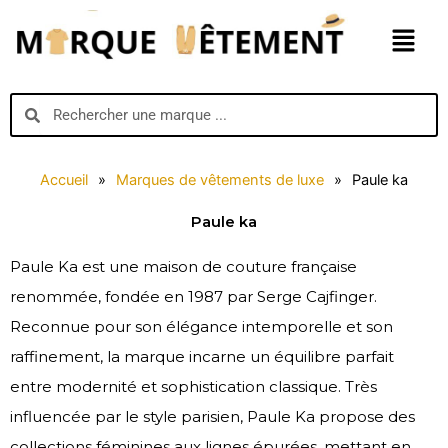
Aller
Menu
au
contenu
Search
Search
Accueil
»
Marques de vêtements de luxe
»
Paule ka
Paule ka
Paule Ka est une maison de couture française
renommée, fondée en 1987 par Serge Cajfinger.
Reconnue pour son élégance intemporelle et son
raffinement, la marque incarne un équilibre parfait
entre modernité et sophistication classique. Très
influencée par le style parisien, Paule Ka propose des
collections féminines aux lignes épurées, mettant en