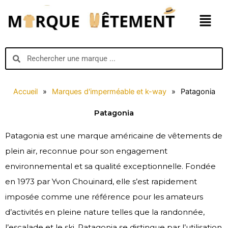
Aller
Menu
au
contenu
Search
Search
Accueil
»
Marques d'imperméable et k-way
»
Patagonia
Patagonia
Patagonia est une marque américaine de vêtements de
plein air, reconnue pour son engagement
environnemental et sa qualité exceptionnelle. Fondée
en 1973 par Yvon Chouinard, elle s’est rapidement
imposée comme une référence pour les amateurs
d’activités en pleine nature telles que la randonnée,
l’escalade et le ski. Patagonia se distingue par l’utilisation