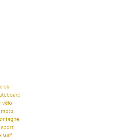
e ski
kateboard
 vélo
a moto
montagne
 sport
 surf