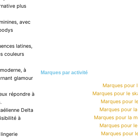
rnative plus
minines, avec
 bodys
uences latines,
es couleurs
 moderne, à
Marques par activité
arnant glamour
Marques pour l
Marques pour le s
ieux répondre à
Marques pour le
.
Marques pour l
raélienne Delta
Marques pour la 
sibilité à
Marques pour le
Marques pour le
lingerie