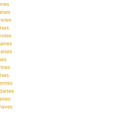
nnes
aises
noles
ises
andes
aines
aises
ses
nnes
ises
ennes
daises
aises
naves