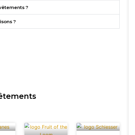
s vêtements ?
isons ?
vêtements