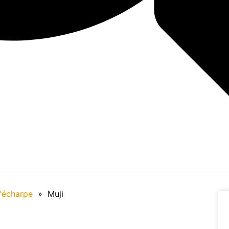
'écharpe
»
Muji