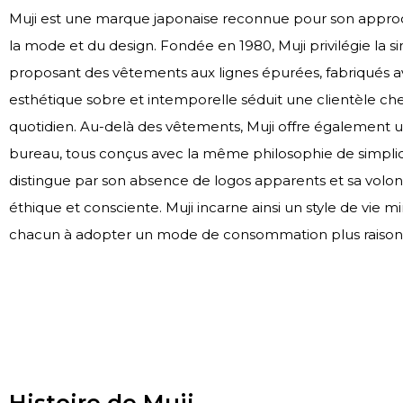
Muji est une marque japonaise reconnue pour son approc
la mode et du design. Fondée en 1980, Muji privilégie la sim
proposant des vêtements aux lignes épurées, fabriqués a
esthétique sobre et intemporelle séduit une clientèle che
quotidien. Au-delà des vêtements, Muji offre également 
bureau, tous conçus avec la même philosophie de simplic
distingue par son absence de logos apparents et sa volon
éthique et consciente. Muji incarne ainsi un style de vie min
chacun à adopter un mode de consommation plus raisonn
Histoire de Muji