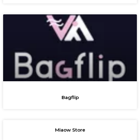
Bagflip
Miaow Store