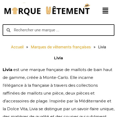
Aller
Menu
au
contenu
Search
Search
Accueil
»
Marques de vêtements françaises
»
Livia
Livia
Livia
est une marque française de maillots de bain haut
de gamme, créée à Monte-Carlo. Elle incarne
l’élégance à la française à travers des collections
raffinées de maillots une pièce, deux pièces et
d’accessoires de plage. Inspirée par la Méditerranée et
la Dolce Vita, Livia se distingue par un savoir-faire unique,
des matières de qualité et des coupes qui subliment