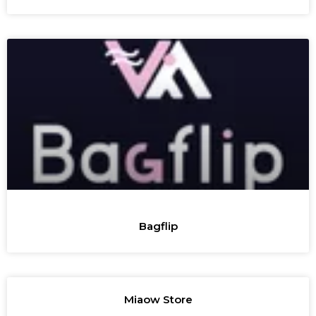
Bagflip
Miaow Store