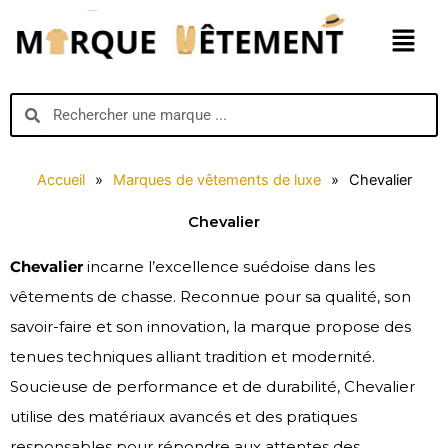
Aller
Menu
au
contenu
Search
Search
Accueil
»
Marques de vêtements de luxe
»
Chevalier
Chevalier
Chevalier
incarne l’excellence suédoise dans les
vêtements de chasse. Reconnue pour sa qualité, son
savoir-faire et son innovation, la marque propose des
tenues techniques alliant tradition et modernité.
Soucieuse de performance et de durabilité, Chevalier
utilise des matériaux avancés et des pratiques
responsables pour répondre aux attentes des