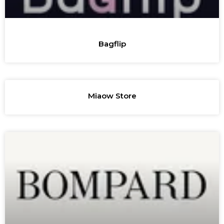
Bagflip
Miaow Store