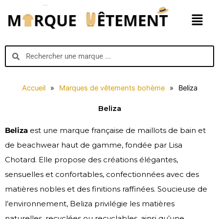
Aller
Menu
au
contenu
Search
Search
Accueil
»
Marques de vêtements bohème
»
Beliza
Beliza
Beliza
est une marque française de maillots de bain et
de beachwear haut de gamme, fondée par Lisa
Chotard. Elle propose des créations élégantes,
sensuelles et confortables, confectionnées avec des
matières nobles et des finitions raffinées. Soucieuse de
l’environnement, Beliza privilégie les matières
naturelles, recyclées ou recyclables, ainsi qu’une