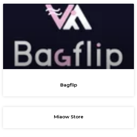
Bagflip
Miaow Store