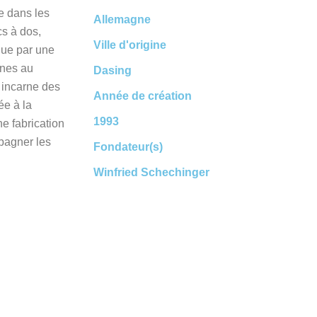
e dans les
Allemagne
cs à dos,
Ville d'origine
gue par une
ines au
Dasing
, incarne des
Année de création
ée à la
1993
ne fabrication
pagner les
Fondateur(s)
Winfried Schechinger