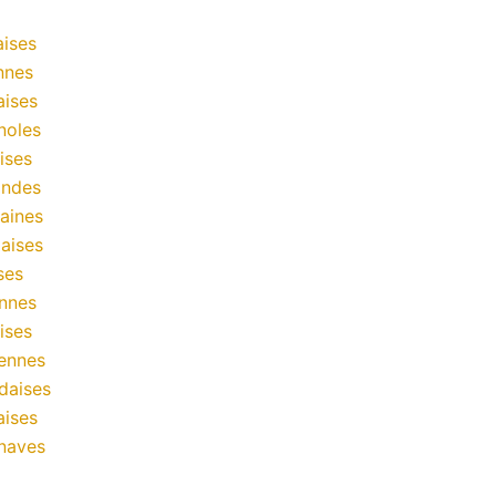
ises
nnes
aises
noles
ises
andes
aines
aises
ses
nnes
ises
ennes
daises
aises
naves