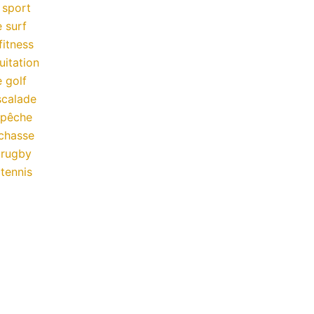
 sport
 surf
fitness
uitation
 golf
scalade
 pêche
chasse
 rugby
tennis