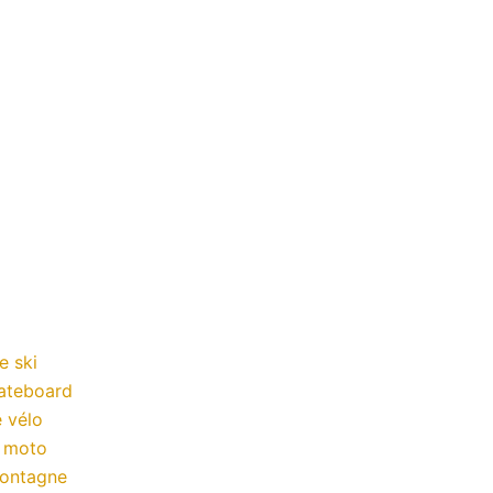
e ski
kateboard
 vélo
a moto
montagne