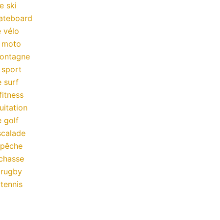
e ski
kateboard
 vélo
a moto
montagne
 sport
 surf
fitness
uitation
 golf
scalade
 pêche
chasse
 rugby
tennis