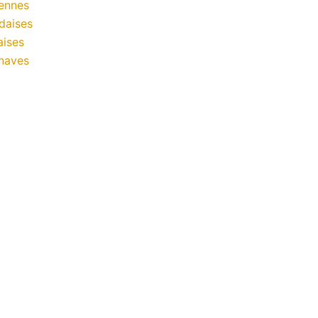
ennes
daises
aises
naves