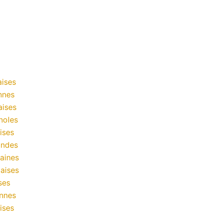
ises
nnes
aises
noles
ises
andes
aines
aises
ses
nnes
ises