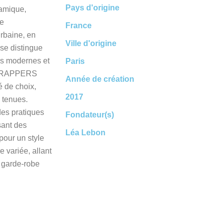
Pays d'origine
amique,
se
France
rbaine, en
Ville d'origine
 se distingue
es modernes et
Paris
. STRAPPERS
Année de création
é de choix,
2017
s tenues.
es pratiques
Fondateur(s)
sant des
Léa Lebon
pour un style
 variée, allant
 garde-robe