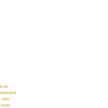
e ski
kateboard
 vélo
a moto