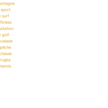
montagne
 sport
 surf
fitness
uitation
 golf
scalade
 pêche
chasse
 rugby
tennis