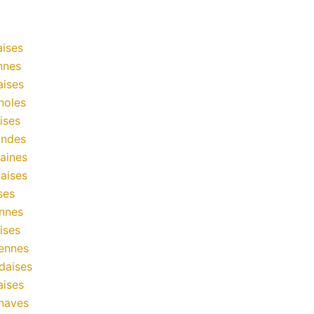
ises
nnes
aises
noles
ises
andes
aines
aises
ses
nnes
ises
ennes
daises
aises
naves