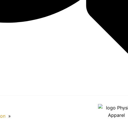
ion
»