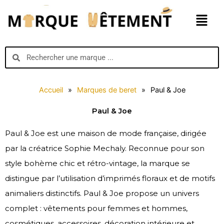
Aller
Menu
au
contenu
Search
Search
Accueil
»
Marques de beret
»
Paul & Joe
Paul & Joe
Paul & Joe est une maison de mode française, dirigée
par la créatrice Sophie Mechaly. Reconnue pour son
style bohème chic et rétro-vintage, la marque se
distingue par l’utilisation d’imprimés floraux et de motifs
animaliers distinctifs. Paul & Joe propose un univers
complet : vêtements pour femmes et hommes,
cosmétiques, accessoires, décoration intérieure et