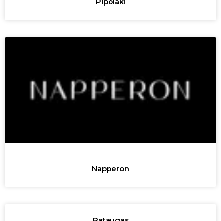
Pipolaki
Napperon
Pataugas