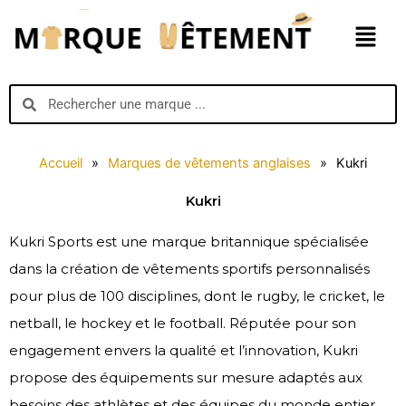
Aller
Menu
au
contenu
Search
Search
Accueil
»
Marques de vêtements anglaises
»
Kukri
Kukri
Kukri Sports est une marque britannique spécialisée
dans la création de vêtements sportifs personnalisés
pour plus de 100 disciplines, dont le rugby, le cricket, le
netball, le hockey et le football. Réputée pour son
engagement envers la qualité et l’innovation, Kukri
propose des équipements sur mesure adaptés aux
besoins des athlètes et des équipes du monde entier.