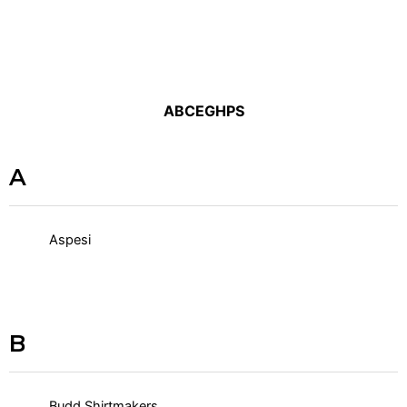
A
B
C
E
G
H
P
S
A
Aspesi
B
Budd Shirtmakers