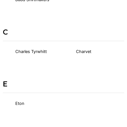
C
Charles Tyrwhitt
Charvet
E
Eton