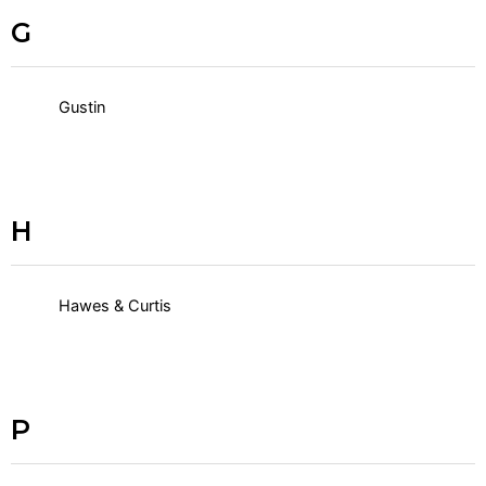
G
Gustin
H
Hawes & Curtis
P