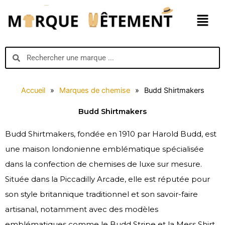
Aller
Menu
au
contenu
Search
Search
Accueil
»
Marques de chemise
»
Budd Shirtmakers
Budd Shirtmakers
Budd Shirtmakers, fondée en 1910 par Harold Budd, est
une maison londonienne emblématique spécialisée
dans la confection de chemises de luxe sur mesure.
Située dans la Piccadilly Arcade, elle est réputée pour
son style britannique traditionnel et son savoir-faire
artisanal, notamment avec des modèles
emblématiques comme le Budd Stripe et la Mess Shirt.