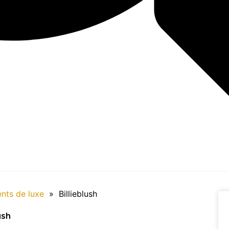
nts de luxe
»
Billieblush
ush