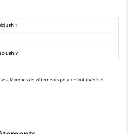
eblush ?
ieblush ?
ises
,
Marques de vêtements pour enfant (bébé et