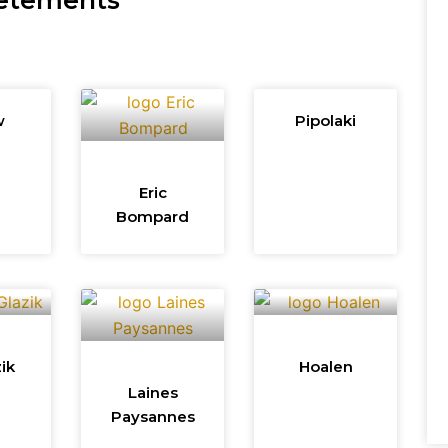
vêtements
w
Pipolaki
e
Eric
Bompard
ik
Hoalen
Laines
Paysannes