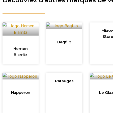
Découvrez d'autres marques de 
Miao
Stor
Bagflip
Hemen
Biarritz
Pataugas
Napperon
Le Glaz