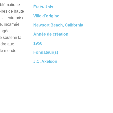
mblématique
États-Unis
ires de haute
Ville d'origine
, l’entreprise
le, incarnée
Newport Beach, California
gagée
Année de création
 soutenir la
1958
ndre aux
 le monde.
Fondateur(s)
J.C. Axelson