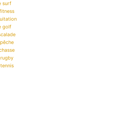
 surf
fitness
uitation
 golf
scalade
 pêche
chasse
 rugby
tennis