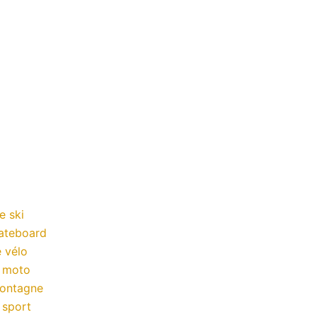
e ski
kateboard
 vélo
a moto
montagne
 sport