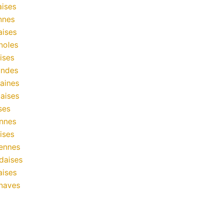
ises
nnes
aises
noles
ises
andes
aines
aises
ses
nnes
ises
ennes
daises
aises
naves