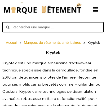
Aller
Menu
au
contenu
Search
Search
Accueil
»
Marques de vêtements américaines
»
Kryptek
Kryptek
Kryptek est une marque américaine d’activewear
technique spécialisée dans le camouflage, fondée en
2010 par deux anciens pilotes de l’armée. Reconnue
pour ses motifs camo brevetés comme Highlander ou
Obskura, Kryptek allie technologies de dissimulation
avancées, robustesse militaire et fonctionnalité, pour
répondre aux exigences de la chasse, de l’outdoor et