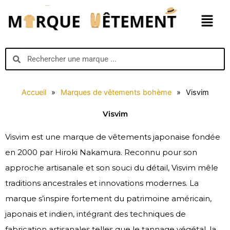
Aller
Menu
au
contenu
Search
Search
Accueil
»
Marques de vêtements bohème
»
Visvim
Visvim
Visvim est une marque de vêtements japonaise fondée
en 2000 par Hiroki Nakamura. Reconnu pour son
approche artisanale et son souci du détail, Visvim mêle
traditions ancestrales et innovations modernes. La
marque s’inspire fortement du patrimoine américain,
japonais et indien, intégrant des techniques de
fabrication artisanales telles que le tannage végétal, la