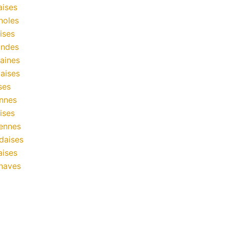
aises
noles
ises
andes
aines
aises
ses
nnes
ises
ennes
daises
aises
naves