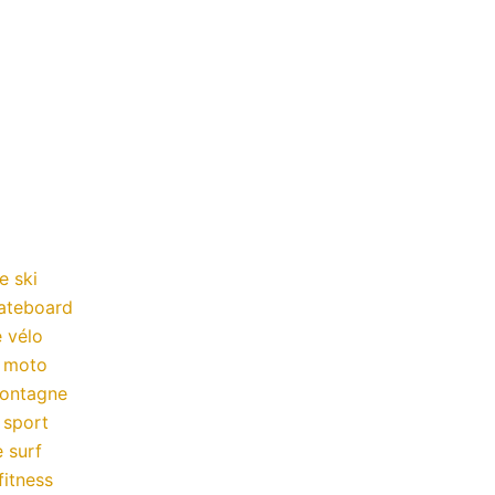
e ski
kateboard
 vélo
a moto
montagne
 sport
 surf
fitness