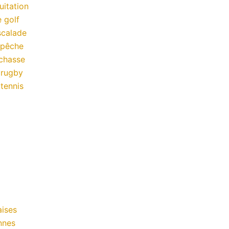
uitation
 golf
scalade
 pêche
chasse
 rugby
tennis
ises
nnes