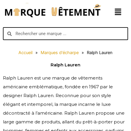
Aller
Menu
au
contenu
Search
Search
Accueil
»
Marques d'écharpe
»
Ralph Lauren
Ralph Lauren
Ralph Lauren est une marque de vêtements
américaine emblématique, fondée en 1967 par le
designer Ralph Lauren. Reconnue pour son style
élégant et intemporel, la marque incarne le luxe
décontracté à l’américaine. Ralph Lauren propose une
large gamme de produits, allant du prêt-à-porter pour
hommes, femmes et enfants aux accessoires, parfums