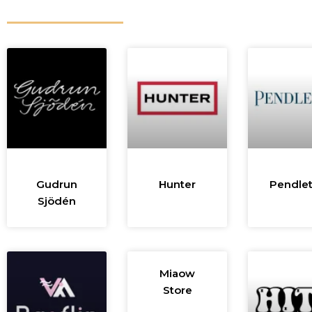
Gudrun
Hunter
Pendle
Sjödén
Miaow
Store