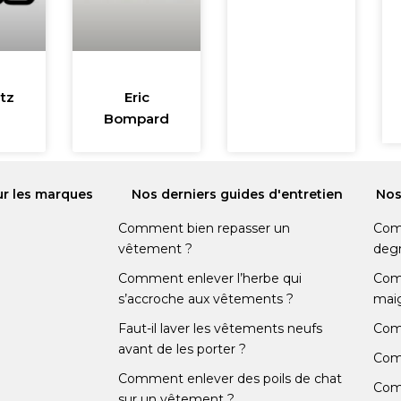
itz
Eric
Bompard
ur les marques
Nos derniers guides d'entretien
Nos
Comment bien repasser un
Comm
vêtement ?
degr
Comment enlever l’herbe qui
Comm
s’accroche aux vêtements ?
maig
Faut-il laver les vêtements neufs
Comm
avant de les porter ?
Comm
Comment enlever des poils de chat
Com
sur un vêtement ?