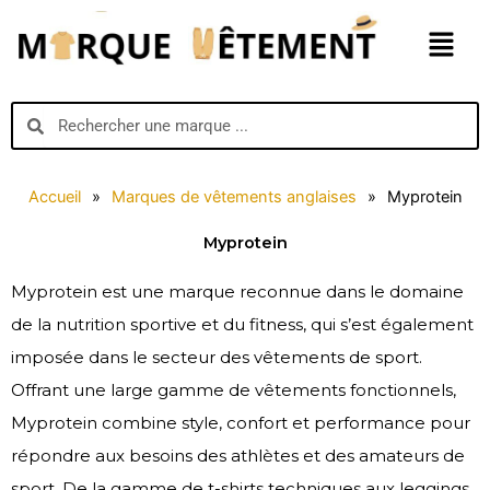
Aller
Menu
au
contenu
Search
Search
Accueil
»
Marques de vêtements anglaises
»
Myprotein
Myprotein
Myprotein est une marque reconnue dans le domaine
de la nutrition sportive et du fitness, qui s’est également
imposée dans le secteur des vêtements de sport.
Offrant une large gamme de vêtements fonctionnels,
Myprotein combine style, confort et performance pour
répondre aux besoins des athlètes et des amateurs de
sport. De la gamme de t-shirts techniques aux leggings,