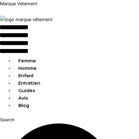
Aller
Menu
Marque Vetement
au
contenu
Femme
Homme
Enfant
Entretien
Guides
Avis
Blog
Search