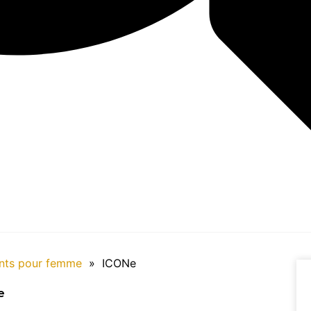
nts pour femme
»
ICONe
e