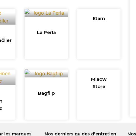
Etam
La Perla
öller
Miaow
Store
Bagflip
n
tz
ur les marques
Nos derniers guides d'entretien
Nos