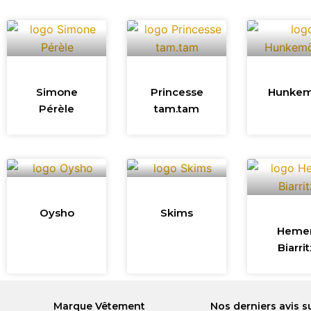
Simone
Princesse
Hunkem
Pérèle
tam.tam
Oysho
Skims
Heme
Biarri
Marque Vêtement
Nos derniers avis s