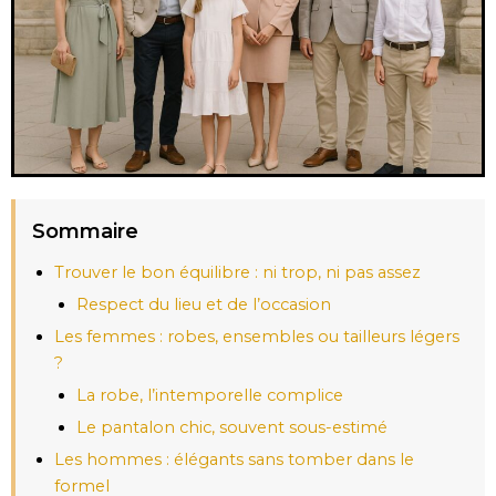
Sommaire
Trouver le bon équilibre : ni trop, ni pas assez
Respect du lieu et de l’occasion
Les femmes : robes, ensembles ou tailleurs légers
?
La robe, l’intemporelle complice
Le pantalon chic, souvent sous-estimé
Les hommes : élégants sans tomber dans le
formel