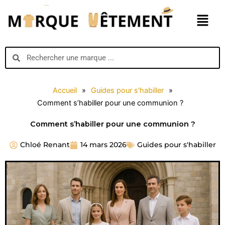
Aller
Menu
au
contenu
Search
Search
Accueil
»
Guides pour s'habiller
»
Comment s’habiller pour une communion ?
Comment s’habiller pour une communion ?
Chloé Renant
14 mars 2026
Guides pour s'habiller