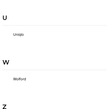
U
Uniqlo
W
Wolford
Z