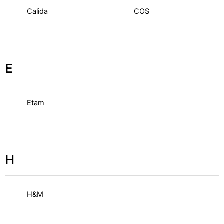
Calida
COS
E
Etam
H
H&M