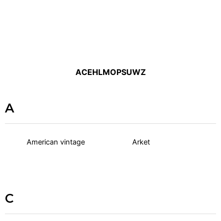
A
C
E
H
L
M
O
P
S
U
W
Z
A
American vintage
Arket
C