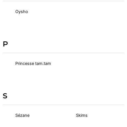
Oysho
P
Princesse tam.tam
S
Sézane
Skims