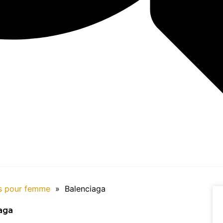
s pour femme
»
Balenciaga
aga